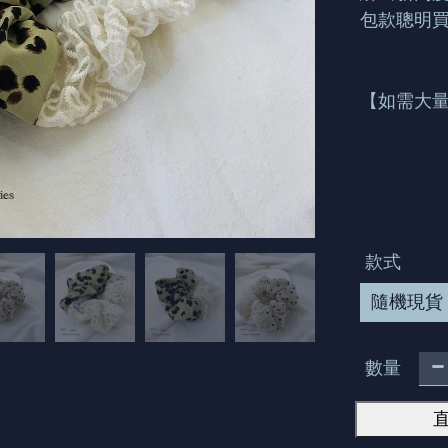
包款聰明
【如需大量
款式
隨機現貨
數量