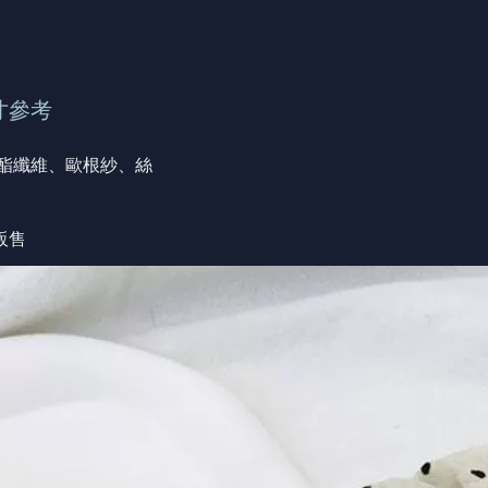
寸參考
聚酯纖維、歐根紗、絲
販售