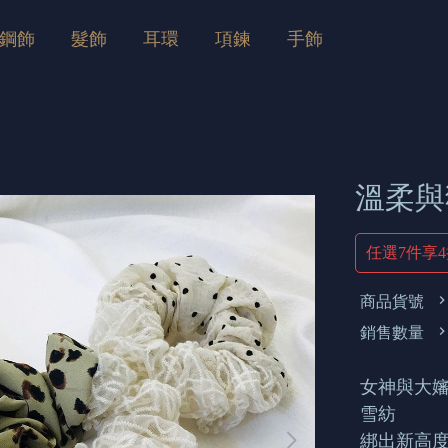
鋼飾
髮飾
耳環
項鍊
手飾
溫柔與
任選7件享
商品貨號
銷售數量
女神與大嬸
雪紡
綁出新高度