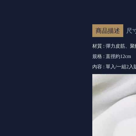
商品描述
尺
材質 : 彈力皮筋、
規格 : 直徑約12cm
內容 : 單入/一組2入