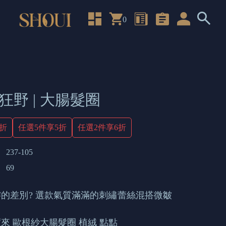
0
狂野 | 大腸髮圈
4折
任選5件享5折
任選2件享6折
237-105
69
的差別? 選款氣質滿滿的刺繡蕾絲混搭微皺
來 歐根紗大腸髮圈 植絨 點點