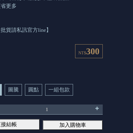
買省更多
批貨請私訊官方line】
300
NT$
圖騰
圓點
一組包款
直接結帳
加入購物車