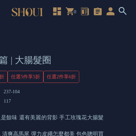
0
篇 | 大腸髮圈
4折
任選5件享5折
任選2件享6折
237-104
117
是餘味 還有美麗的背影 手工玫瑰花大腸髮
 清爽高馬尾 彈力皮繩怎麼都美 包色聰明買