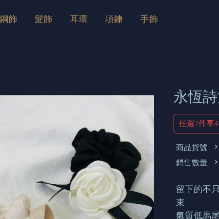
鋼飾
髮飾
耳環
項鍊
手飾
永恆詩
任選7件享
商品貨號
銷售數量
留下的不只
束
氣質低馬尾