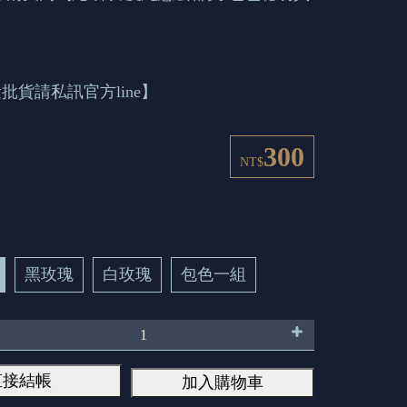
批貨請私訊官方line】
300
NT$
黑玫瑰
白玫瑰
包色一組
直接結帳
加入購物車