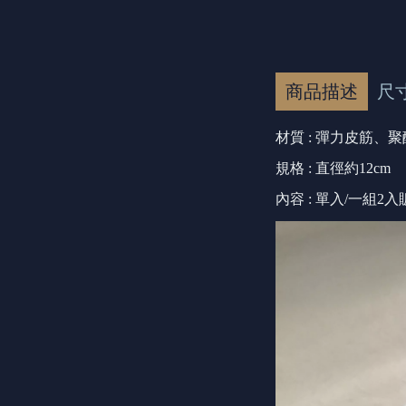
商品描述
尺
材質 : 彈力皮筋、
規格 : 直徑約12cm
內容 : 單入/一組2入