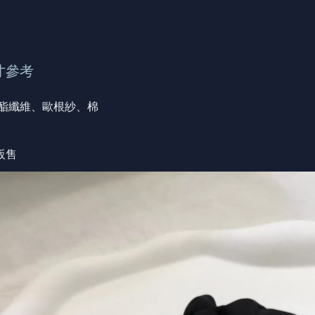
寸參考
聚酯纖維、歐根紗、棉
販售