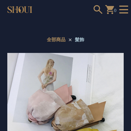
0
全部商品
髮飾
a
n
t
t
o
c
h
o
o