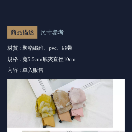
商品描述
尺寸參考
材質 : 聚酯纖維、pvc、緞帶
規格 : 寬5.5cm/底夾直徑10cm
內容 : 單入販售