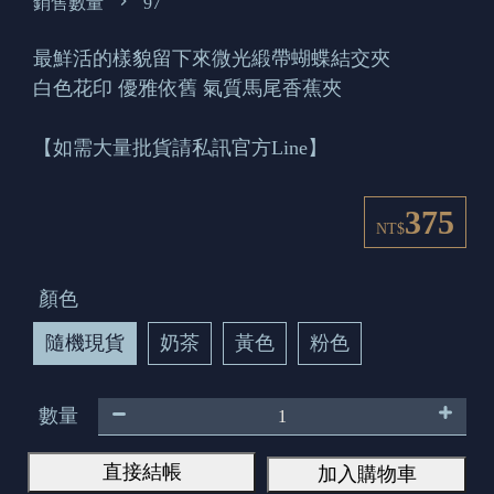
銷售數量
97
最鮮活的樣貌留下來微光緞帶蝴蝶結交夾
白色花印 優雅依舊 氣質馬尾香蕉夾
【如需大量批貨請私訊官方Line】
375
NT$
顏色
隨機現貨
奶茶
黃色
粉色
數量
直接結帳
加入購物車