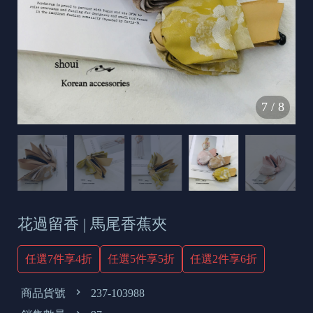
s
e
t
o
d
7
/
8
a
y
花過留香 | 馬尾香蕉夾
任選7件享4折
任選5件享5折
任選2件享6折
商品貨號
237-103988