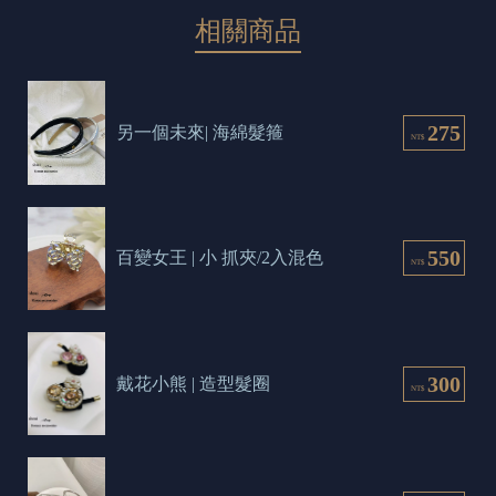
相關商品
275
另一個未來| 海綿髮箍
NT$
550
百變女王 | 小 抓夾/2入混色
NT$
300
戴花小熊 | 造型髮圈
NT$