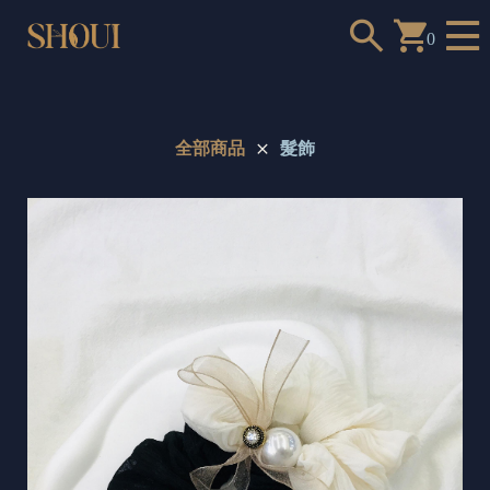
0
全部商品
髮飾
a
n
t
t
o
c
h
o
o