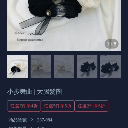
s
e
t
o
d
1
/
8
a
y
小步舞曲 | 大腸髮圈
任選7件享4折
任選5件享5折
任選2件享6折
商品貨號
237-084