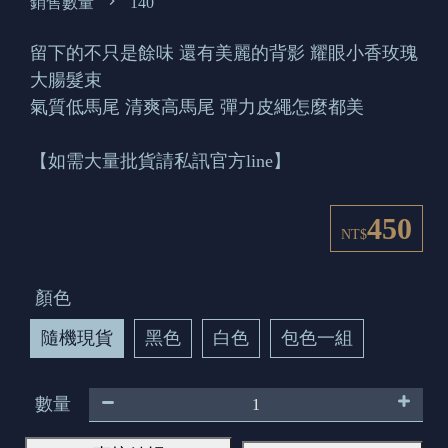
銷售數量
140
留下的不只是餘味 還有美麗的背影 耀眼小香玫瑰
大腸髮束
氣質低馬尾 清爽高馬尾 彈力皮繩怎麼都美
【如需大量批貨請私訊官方line】
450
NT$
顏色
隨機現貨
黑色
白色
包色一組
數量