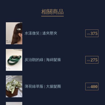
相關商品
375
水漾微笑 | 邊夾壓夾
NT$
275
炭治朗的綠 | 海綿髮箍
NT$
400
薄荷綠草蔭 | 大腸髮圈
NT$