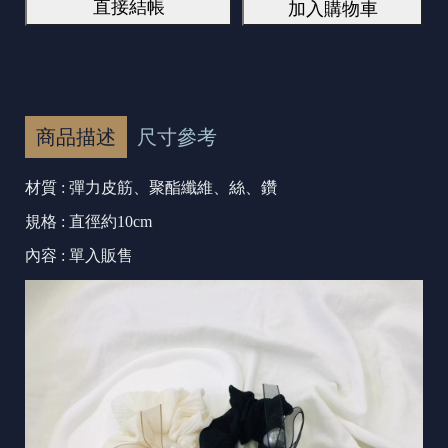
直接結帳
加入購物車
商品描述
尺寸參考
材質 : 彈力皮筋、聚酯纖維、絲、鑽
規格 : 直徑約10cm
內容 : 單入販售