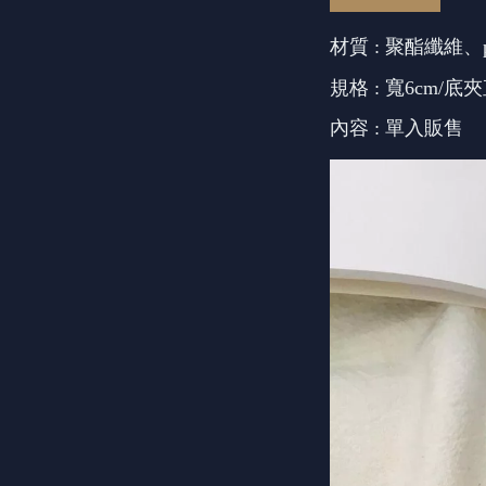
材質 : 聚酯纖維、
規格 : 寬6cm/底
內容 : 單入販售