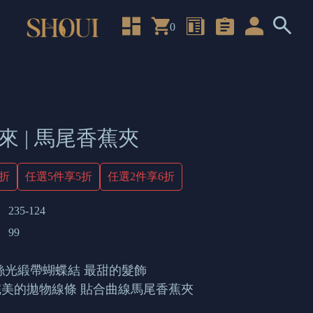
0
來 | 馬尾香蕉夾
4折
任選5件享5折
任選2件享6折
235-124
99
絲光緞帶蝴蝶結 最甜的髮飾
美的拋物線條 貼合曲線馬尾香蕉夾