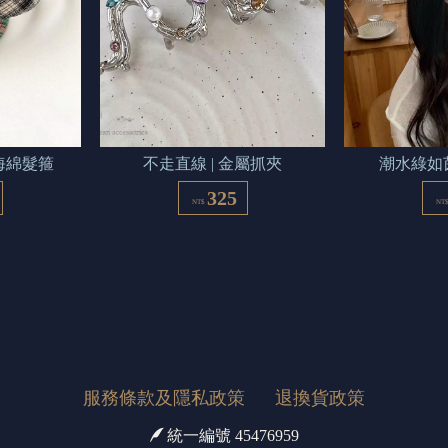
 海綿髮箍
不走直線 | 金屬抓夾
潮水綠如茵
325
NT$
NT
服務條款及隱私政策
退換貨政策
統一編號 45476959