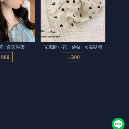
 | 邊夾壓夾
光隙間小花一朵朵 | 大腸髮圈
900
200
$
NT$