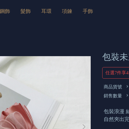
鋼飾
髮飾
耳環
項鍊
手飾
包裝未
任選7件享
商品貨號
銷售數量
包裝浪漫 
自然夾出完