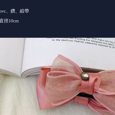
pvc、鑽、緞帶
夾直徑10cm