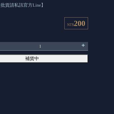
批貨請私訊官方Line】
200
NT$
補貨中