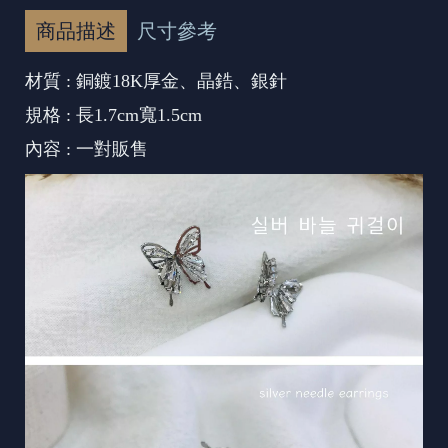
商品描述
尺寸參考
材質 : 銅鍍18K厚金、晶鋯、銀針
規格 : 長1.7cm寬1.5cm
內容 : 一對販售