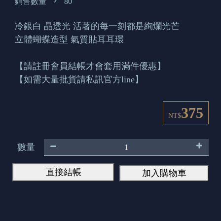
銷售數量
80
冷銀白 晶透光 活著的每一刻都是絢爛光芒
立體蝴蝶造型 氣質貼耳耳環
【請註冊會員結帳才會套用滿件優惠】
【如需大量批貨請私訊官方line】
375
NT$
數量
直接結帳
加入購物車