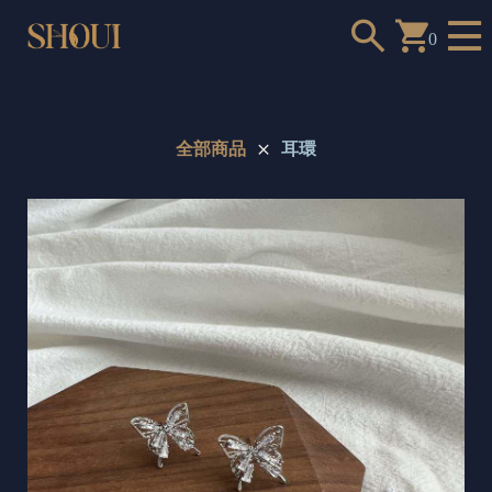
0
全部商品
耳環
a
n
t
t
o
c
h
o
o