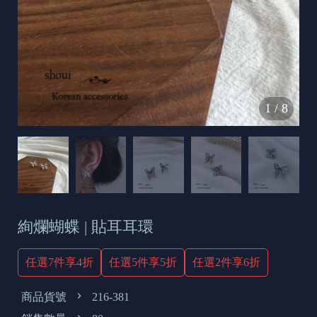
s
e
t
o
d
1
/
8
a
y
絢爛蝴蝶 | 貼耳耳環
任選7件享4折
任選5件享5折
任選2件享6折
商品貨號
216-381