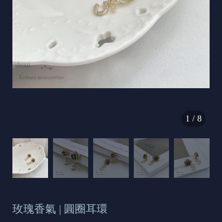
s
e
t
o
d
a
y
1
/
8
玫瑰香氣 | 圓圈耳環