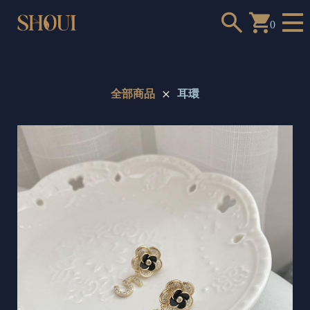
0
全部商品
耳環
a
n
t
t
o
c
h
o
o