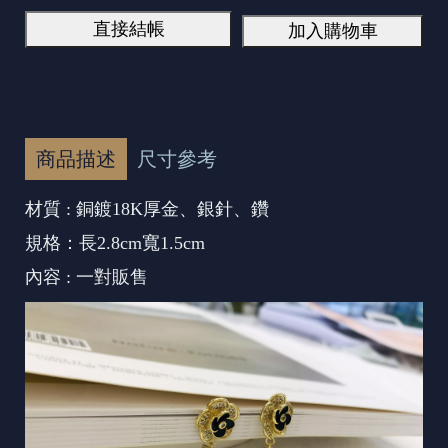
直接結帳
加入購物車
商品描述
尺寸參考
材質 : 銅鍍18K厚金、銀針、鑽
規格：長2.8cm寬1.5cm
內容 : 一對販售