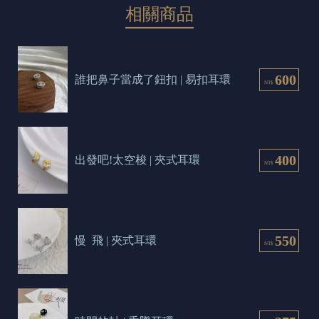
相關商品
600
誰把鼻子當成了鈕扣 | 易扣耳環
NT$
400
出發吧!太空梭 | 夾式耳環
NT$
550
慢  飛 | 夾式耳環
NT$