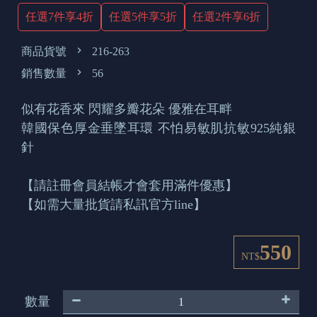
任選7件享4折
任選5件享5折
任選2件享6折
商品貨號
216-263
銷售數量
56
似有花香來 閃耀多瓣花朵 優雅在耳畔
韓國保色厚金垂墜耳環 不怕易敏肌抗敏925純銀
針
【請註冊會員結帳才會套用滿件優惠】
【如需大量批貨請私訊官方line】
550
NT$
數量