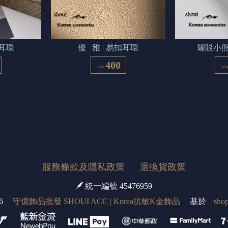
扣耳環
優   雅 | 易扣耳環
耀眼小熊
400
NT$
NT
服務條款及隱私政策
退換貨政策
統一編號 45476959
6
守億飾品批發 SHOUI ACC | Korea抗敏K金飾品
基於
shop