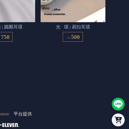
 | 圓圈耳環
光   環 | 易扣耳環
750
500
$
NT$
store
平台提供