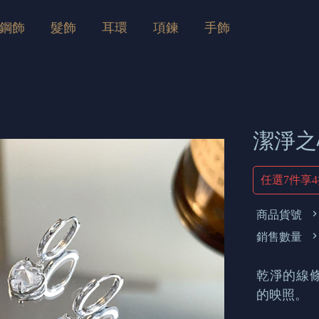
鋼飾
髮飾
耳環
項鍊
手飾
潔淨之
任選7件享
商品貨號
銷售數量
乾淨的線
的映照。