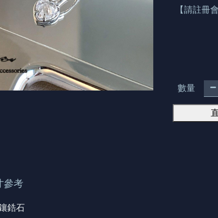
【請註冊
數量
寸參考
微鑲鋯石