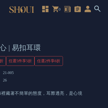
0
心 | 易扣耳環
4折
任選5件享5折
任選2件享6折
21-005
26
條裡藏著不簡單的態度，耳際透亮，是心境