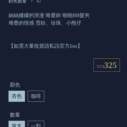
銷售數量
67
絲絲縷縷的浪漫 唯愛妳 啪啪BB髮夾
堆疊的情感 雪紡、珍珠、小熊仔
【如需大量批貨請私訊官方line】
325
NT$
顏色
杏色
咖啡
數量
單支
一對