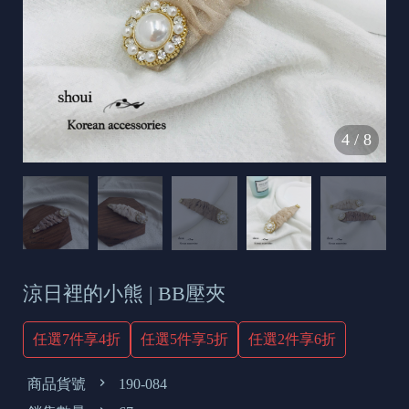
s
e
t
o
d
4
/
8
a
y
涼日裡的小熊 | BB壓夾
任選7件享4折
任選5件享5折
任選2件享6折
商品貨號
190-084