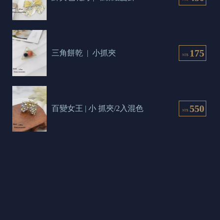
175
三角餅乾  |  小抓夾
NT$
550
百變女王 | 小 抓夾/2入混色
NT$