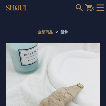
0
全部商品
髮飾
a
n
t
t
o
c
h
o
o