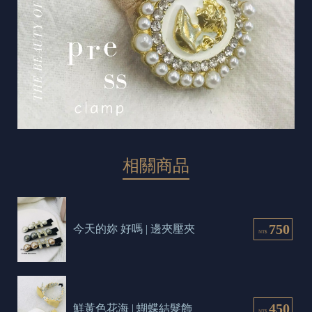
相關商品
750
今天的妳 好嗎 | 邊夾壓夾
NT$
450
鮮黃色花海 | 蝴蝶結髮飾
NT$