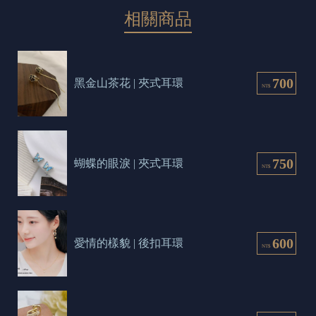
相關商品
700
黑金山茶花 | 夾式耳環
NT$
750
蝴蝶的眼淚 | 夾式耳環
NT$
600
愛情的樣貌 | 後扣耳環
NT$