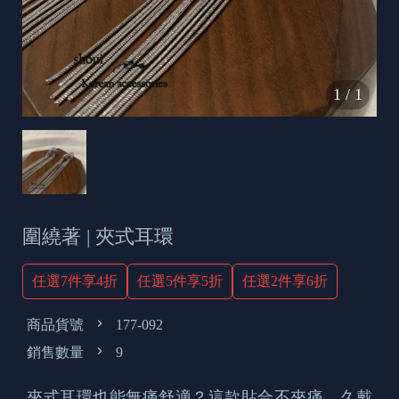
s
e
t
o
1
/
1
d
a
y
圍繞著 | 夾式耳環
任選7件享4折
任選5件享5折
任選2件享6折
商品貨號
177-092
銷售數量
9
夾式耳環也能無痛舒適？這款貼合不夾痛，久戴