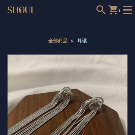
0
全部商品
耳環
a
n
t
t
o
c
h
o
o