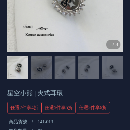
s
e
t
o
d
1
/
8
a
y
星空小熊 | 夾式耳環
任選7件享4折
任選5件享5折
任選2件享6折
商品貨號
141-013