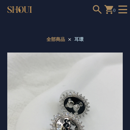
0
全部商品
耳環
a
n
t
t
o
c
h
o
o