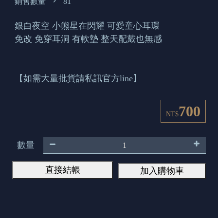
銷售數量
81
銀白夜空 小熊星在閃耀 可愛童心耳環
免改 免穿耳洞 有軟墊 整天配戴也無感
【如需大量批貨請私訊官方line】
700
NT$
數量
直接結帳
加入購物車