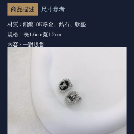
商品描述
尺寸參考
材質 : 銅鍍18K厚金、鋯石、軟墊
規格：長1.6cm寬1.2cm
內容 : 一對販售