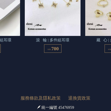
件組耳環
滾   輪 | 多件組耳環
藏   心
700
NT$
NT
服務條款及隱私政策
退換貨政策
統一編號 45476959