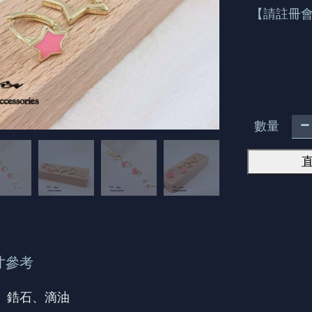
【請註冊
數量
寸參考
金、鋯石、滴油