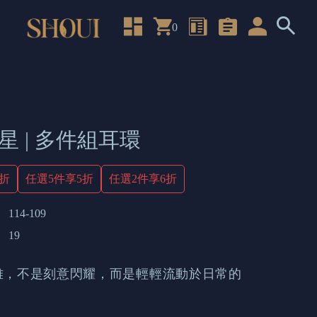
0
星 | 多件組耳環
4折
任選5件享5折
任選2件享6折
114-109
19
雅，不是刻意閃耀，而是輕輕流動於日常的