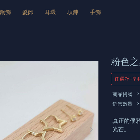
鋼飾
髮飾
耳環
項鍊
手飾
粉色之
任選7件享
商品貨號
銷售數量
真正的優
光芒。