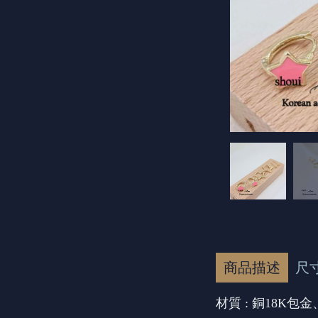
商品描述
尺
材質 : 銅18K包