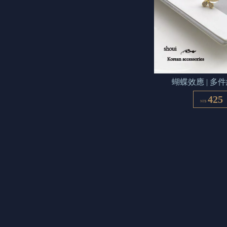
蝴蝶效應 | 多
425
NT$