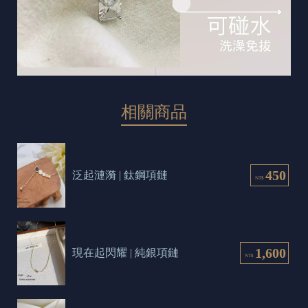
相關商品
450
泛起漣漪 | 鈦鋼項鏈
NT$
1,600
現在起閃耀 | 純銀項鏈
NT$