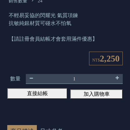
銷售數量
24
不輕易妥協的閃耀光 氣質項鍊
抗敏純銀材質可碰水不怕氧
【請註冊會員結帳才會套用滿件優惠】
2,250
NT$
數量
直接結帳
加入購物車