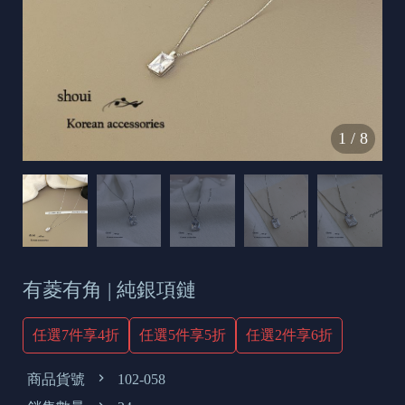
s
e
t
o
d
1
/
8
a
y
有菱有角 | 純銀項鏈
任選7件享4折
任選5件享5折
任選2件享6折
商品貨號
102-058