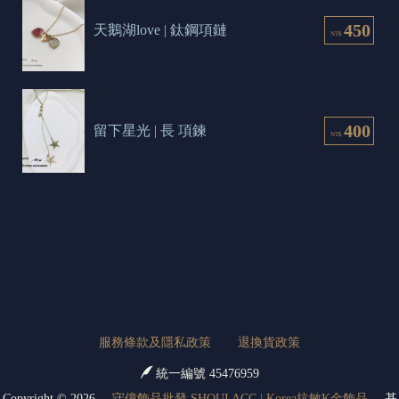
450
天鵝湖love | 鈦鋼項鏈
NT$
400
留下星光 | 長 項鍊
NT$
服務條款及隱私政策
退換貨政策
統一編號 45476959
Copyright ©
2026
守億飾品批發 SHOUI ACC | Korea抗敏K金飾品
基