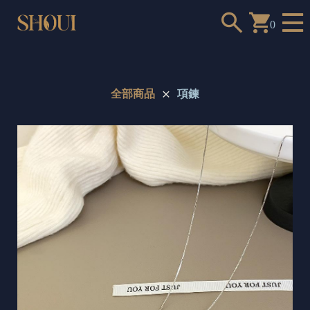
0
全部商品
項鍊
a
n
t
t
o
c
h
o
o