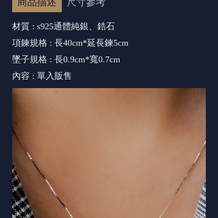
商品描述
尺寸參考
材質 : s925通體純銀、鋯石
項鍊規格 : 長40cm*延長鍊5cm
墜子規格 : 長0.9cm*寬0.7cm
內容 : 單入販售