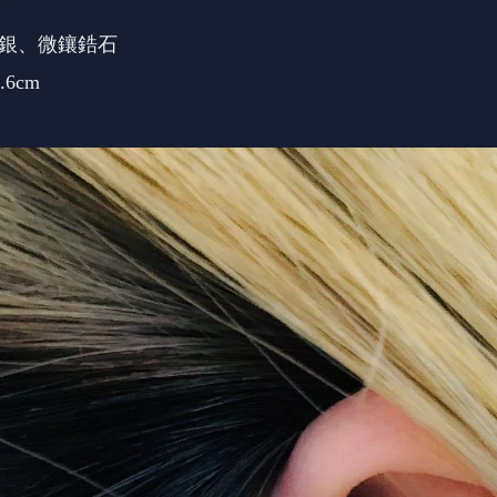
體純銀、微鑲鋯石
6cm