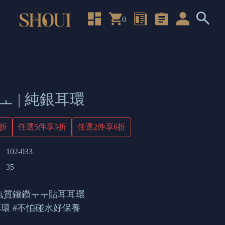
0
ㅗ | 純銀耳環
4折
任選5件享5折
任選2件享6折
102-033
35
氣質鑲鑽ㅜㅜ貼耳耳環
耳環 #不怕碰水好保養