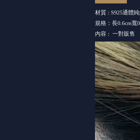
材質 : S925通
規格：長0.6cm寬0.
內容 : 一對販售