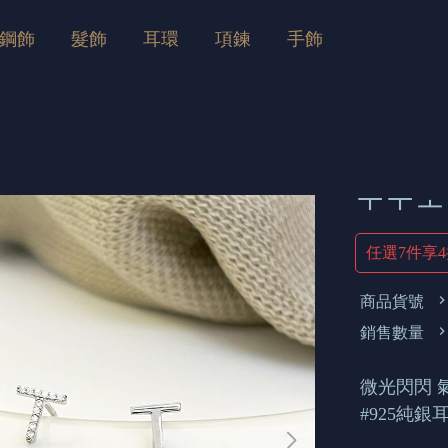
鋼飾
髮飾
耳環
項鍊
手飾
ㅜㅜㅗ
任選7件享
商品貨號
銷售數量
微光閃閃 
#925純銀