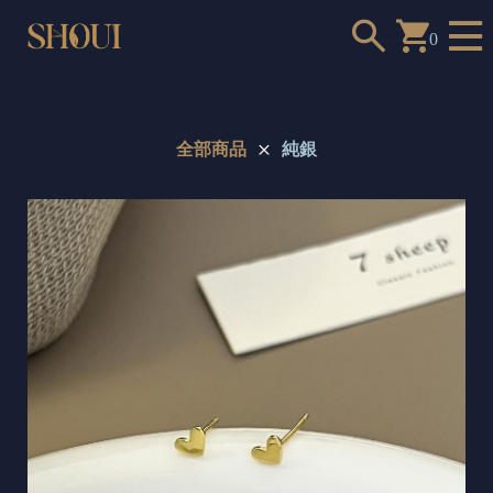
0
全部商品
純銀
a
n
t
t
o
c
h
o
o