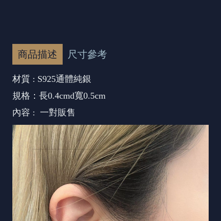
商品描述
尺寸參考
材質 : S925通體純銀
規格：長0.4cmd寬0.5cm
內容 : 一對販售