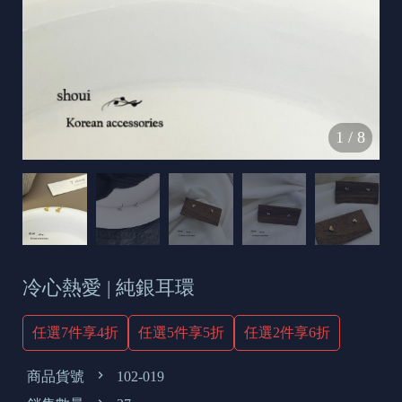
s
e
t
o
d
1
/
8
a
y
冷心熱愛 | 純銀耳環
任選7件享4折
任選5件享5折
任選2件享6折
商品貨號
102-019