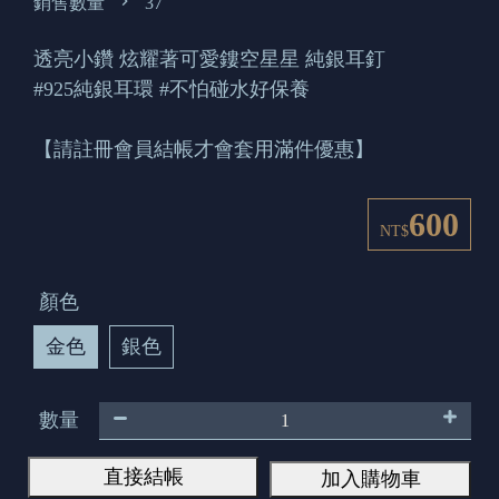
銷售數量
37
透亮小鑽 炫耀著可愛鏤空星星 純銀耳釘
#925純銀耳環 #不怕碰水好保養
【請註冊會員結帳才會套用滿件優惠】
600
NT$
顏色
金色
銀色
數量
直接結帳
加入購物車