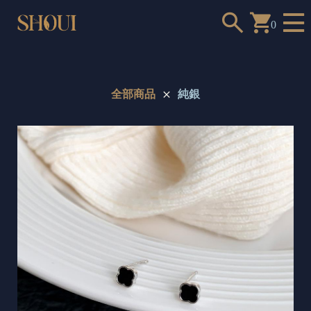
0
全部商品
純銀
a
n
t
t
o
c
h
o
o