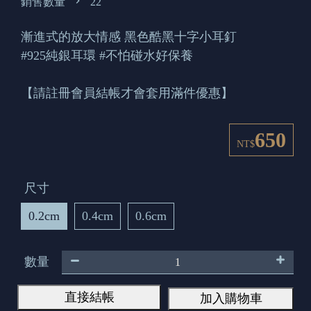
銷售數量
22
漸進式的放大情感 黑色酷黑十字小耳釘
#925純銀耳環 #不怕碰水好保養
【請註冊會員結帳才會套用滿件優惠】
650
NT$
尺寸
0.2cm
0.4cm
0.6cm
數量
直接結帳
加入購物車