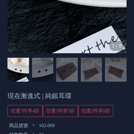
s
e
t
o
d
1
/
8
a
y
現在漸進式 | 純銀耳環
任選7件享4折
任選5件享5折
任選2件享6折
商品貨號
102-009