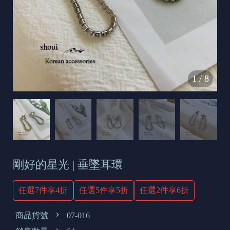
s
e
t
o
d
1
/
8
a
y
剛好的星光 | 垂墜耳環
任選7件享4折
任選5件享5折
任選2件享6折
商品貨號
07-016