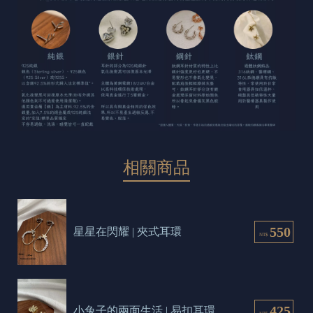
相關商品
550
星星在閃耀 | 夾式耳環
NT$
425
小兔子的兩面生活 | 易扣耳環