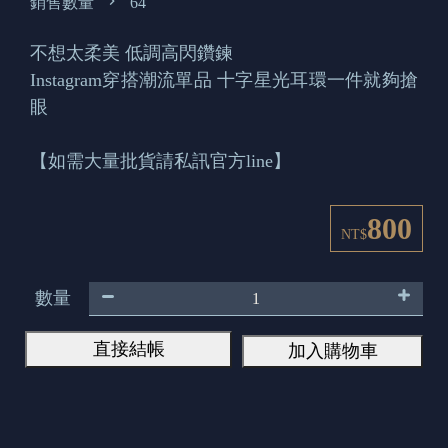
銷售數量
64
不想太柔美 低調高閃鑽鍊
Instagram穿搭潮流單品 十字星光耳環一件就夠搶
眼
【如需大量批貨請私訊官方line】
800
NT$
數量
直接結帳
加入購物車