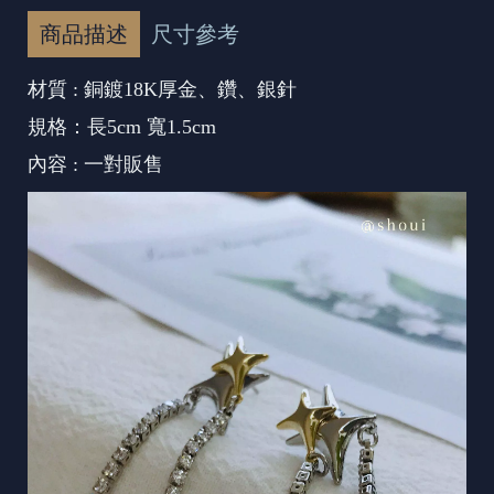
商品描述
尺寸參考
材質 : 銅鍍18K厚金、鑽、銀針
規格：長5cm 寬1.5cm
內容 : 一對販售