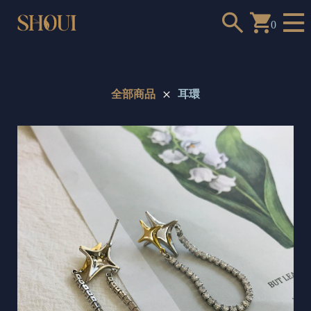
0
全部商品
耳環
a
n
t
t
o
c
h
o
o