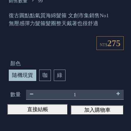
銷售數量
99
復古圓點點氣質海綿髮箍 文創市集銷售No1
無壓感彈力髮箍髮圈整天戴著也很舒適
275
NT$
顏色
隨機現貨
咖
綠
數量
直接結帳
加入購物車