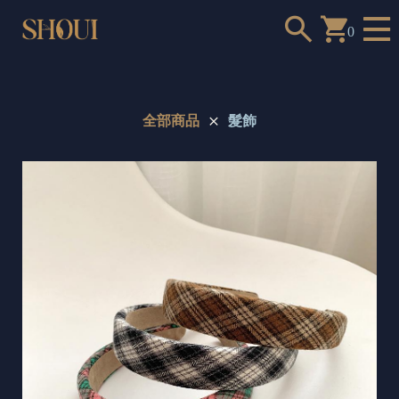
0
全部商品
髮飾
a
n
t
t
o
c
h
o
o