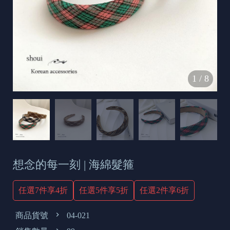
s
e
t
o
d
1
/
8
a
y
想念的每一刻 | 海綿髮箍
任選7件享4折
任選5件享5折
任選2件享6折
商品貨號
04-021