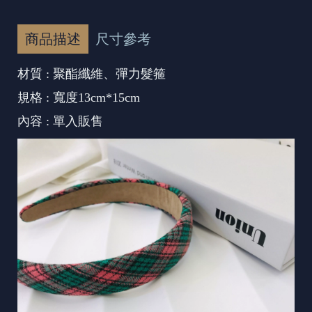
商品描述
尺寸參考
材質 : 聚酯纖維、彈力髮箍
規格 : 寬度13cm*15cm
內容 : 單入販售