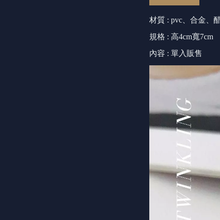
材質 : pvc、合金、
規格 : 高4cm寬7cm
內容 : 單入販售