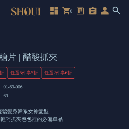
0
糖片 | 醋酸抓夾
4折
任選5件享5折
任選2件享6折
01-69-006
69
輕鬆變身韓系女神髮型
 輕巧抓夾包包裡的必備單品