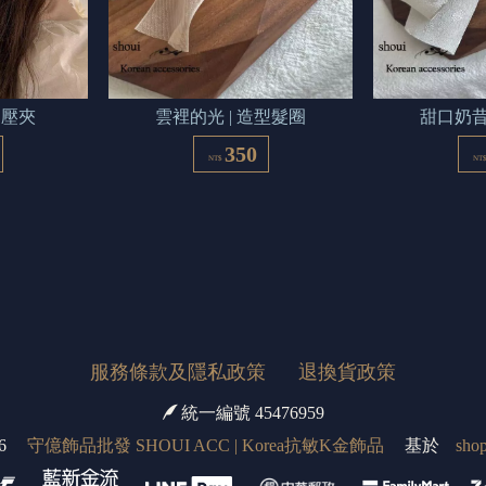
B壓夾
雲裡的光 | 造型髮圈
甜口奶昔
350
NT$
NT
服務條款及隱私政策
退換貨政策
統一編號 45476959
6
守億飾品批發 SHOUI ACC | Korea抗敏K金飾品
基於
shop