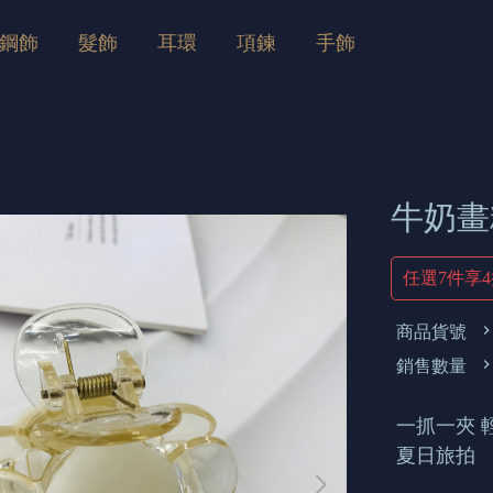
鋼飾
髮飾
耳環
項鍊
手飾
牛奶畫
任選7件享
商品貨號
銷售數量
一抓一夾 
夏日旅拍