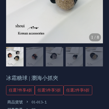
s
e
t
o
d
1
/
8
a
y
冰霜糖球 | 瀏海小抓夾
任選7件享4折
任選5件享5折
任選2件享6折
商品貨號
01-013-１