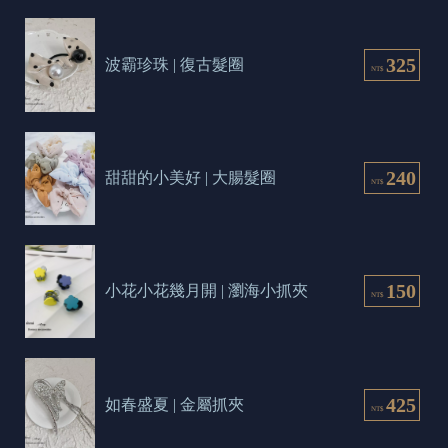
325
波霸珍珠 | 復古髮圈
NT$
240
甜甜的小美好 | 大腸髮圈
NT$
150
小花小花幾月開 | 瀏海小抓夾
NT$
425
如春盛夏 | 金屬抓夾
NT$