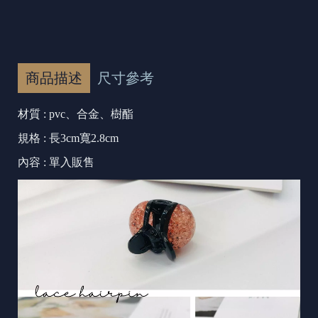
商品描述
尺寸參考
材質 : pvc、合金、樹酯
規格 : 長3cm寬2.8cm
內容 : 單入販售