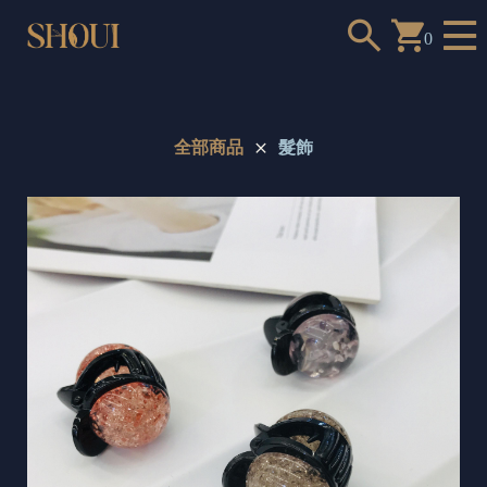
0
全部商品
髮飾
a
n
t
t
o
c
h
o
o