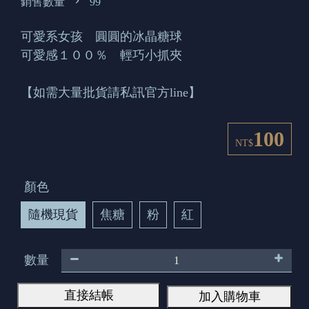
銷售數量
99
可愛系女孩 圓圓的冰晶糖球
可愛感１００％ 輕巧小抓夾
【如需大量批貨請私訊官方line】
100
NT$
顏色
隨機現貨
焦糖
粉
紅
數量
直接結帳
加入購物車