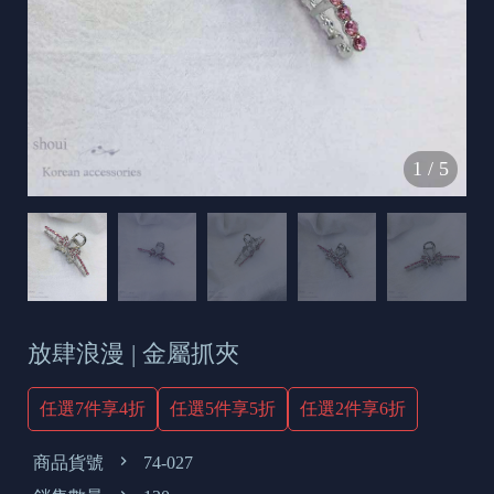
s
e
t
o
d
1
/
5
a
y
放肆浪漫 | 金屬抓夾
任選7件享4折
任選5件享5折
任選2件享6折
商品貨號
74-027