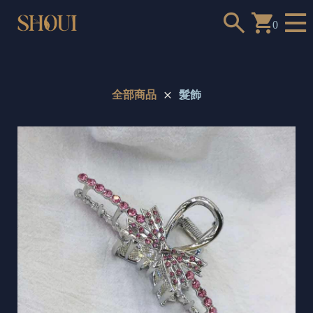
0
全部商品
髮飾
a
n
t
t
o
c
h
o
o