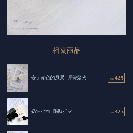
相關商品
425
變了顏色的風景 | 彈簧髮夾
NT$
325
奶油小狗 | 醋酸抓夾
NT$