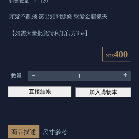
銷售數量
120
頭髮不亂飛 露出頸間線條 盤髮金屬抓夾
【如需大量批貨請私訊官方line】
400
NT$
數量
直接結帳
加入購物車
商品描述
尺寸參考