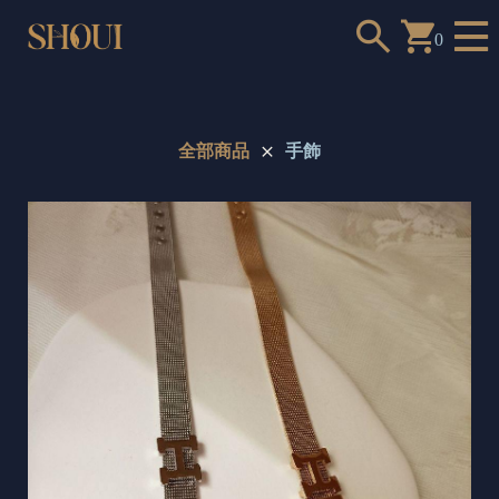
0
全部商品
手飾
a
n
t
t
o
c
h
o
o