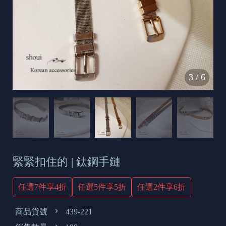
s
e
t
o
d
3
/
6
a
y
緊緊扣住的 | 鈦鋼手鏈
任選7件享4折
任選5件享5折
任選2件享6折
商品貨號
439-221