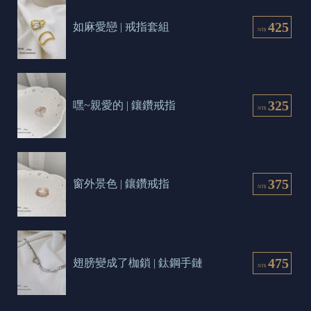
425
如麻愛戀 | 戒指套組
NT$
325
嘿~親愛的 | 鑲鑽戒指
NT$
375
窗外景色 | 鑲鑽戒指
NT$
475
翅膀變成了枷鎖 | 鈦鋼手鏈
NT$