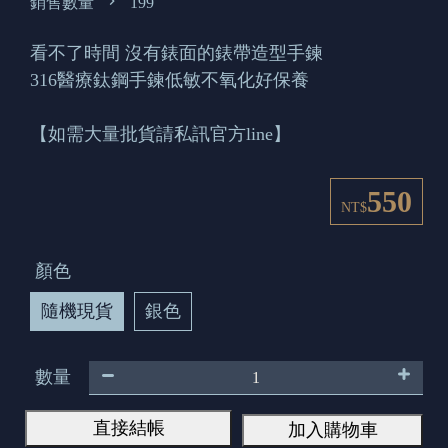
銷售數量
199
看不了時間 沒有錶面的錶帶造型手鍊
316醫療鈦鋼手鍊低敏不氧化好保養
【如需大量批貨請私訊官方line】
550
NT$
顏色
隨機現貨
銀色
數量
直接結帳
加入購物車