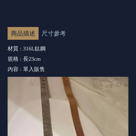
商品描述
尺寸參考
材質 : 316L鈦鋼
規格 : 長23cm
內容 : 單入販售