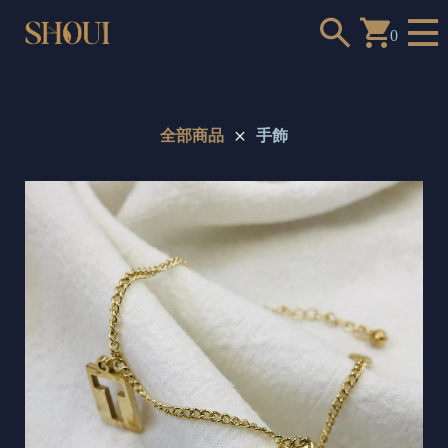
0
全部商品
手飾
a
n
t
t
o
c
h
o
o