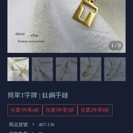
s
e
t
o
d
1
/
8
a
y
簡單T字牌 | 鈦鋼手鏈
任選7件享4折
任選5件享5折
任選2件享6折
商品貨號
407-136