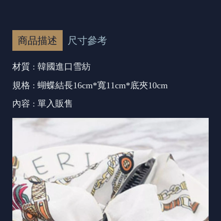
商品描述
尺寸參考
材質 : 韓國進口雪紡
規格 : 蝴蝶結長16cm*寬11cm*底夾10cm
內容 : 單入販售