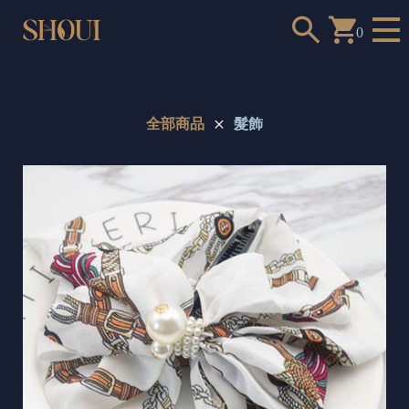
0
全部商品
髮飾
a
n
t
t
o
c
h
o
o