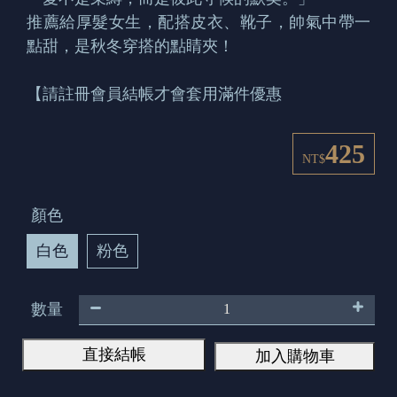
推薦給厚髮女生，配搭皮衣、靴子，帥氣中帶一
點甜，是秋冬穿搭的點睛夾！
【請註冊會員結帳才會套用滿件優惠
425
NT$
顏色
白色
粉色
數量
直接結帳
加入購物車