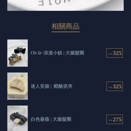
相關商品
325
Oh là~浪漫小鎮 | 大腸髮圈
NT$
325
迷人笑臉 |  醋酸抓夾
NT$
275
白色薔薇 | 大腸髮圈
NT$