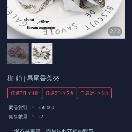
s
e
t
o
2
/
2
d
a
y
枷 鎖 | 馬尾香蕉夾
任選7件享4折
任選5件享5折
任選2件享6折
商品貨號
350-004
銷售數量
22
「愛不是束縛，而是彼此守候的默契。」