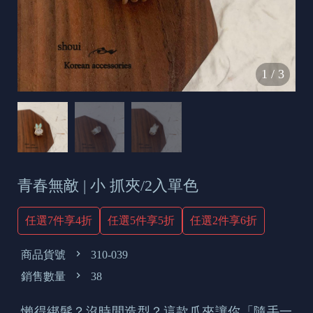
s
e
t
o
1
/
3
d
a
y
青春無敵 | 小 抓夾/2入單色
任選7件享4折
任選5件享5折
任選2件享6折
商品貨號
310-039
銷售數量
38
懶得綁髮？沒時間造型？這款爪夾讓你「隨手一