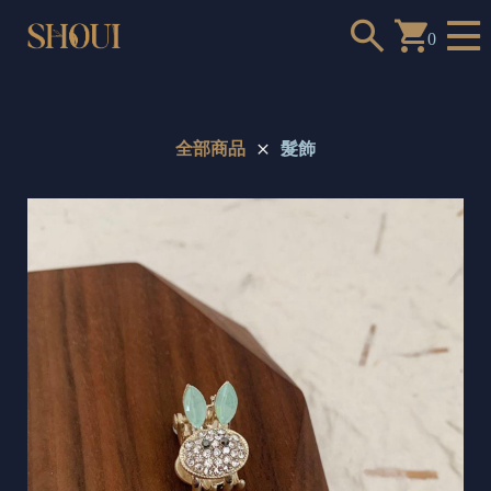
0
全部商品
髮飾
a
n
t
t
o
c
h
o
o