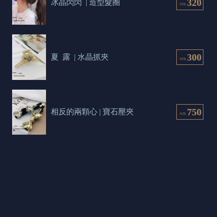
320
冰晶閃閃  | 造型髮圈
NT$
300
夏  露  | 水晶抓夾
NT$
750
相反的兩顆心 | 寶石壓夾
NT$