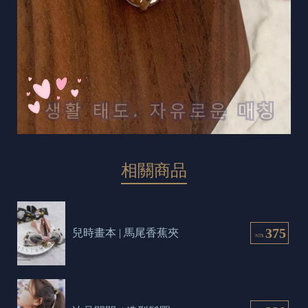
相關商品
375
兒時畫本 | 馬尾香蕉夾
NT$