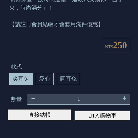
夾，時尚滿分」！
【請註冊會員結帳才會套用滿件優惠】
250
NT$
款式
尖耳兔
愛心
圓耳兔
數量
直接結帳
加入購物車