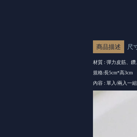
商品描述
尺
材質 :
彈力皮筋、鑽
規格:長5cm*高3cm
內容 : 單入/兩入