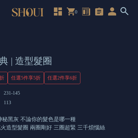
0
典 | 造型髮圈
4折
任選5件享5折
任選2件享6折
231-145
113
神秘黑灰 不論你的髮色是哪一種
火造型髮圈 兩圈剛好 三圈超緊 三千煩惱絲