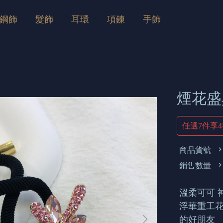
鋼飾
髮飾
耳環
項鍊
手飾
煙花盛
任選7件享
商品貨號
銷售數量
溫柔可可 
浮華重工花
的好朋友