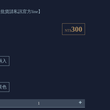
批貨請私訊官方line】
300
NT$
兩入
黃色